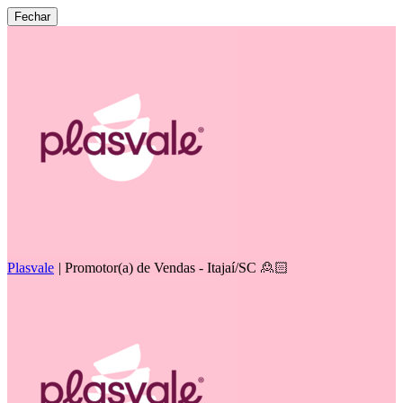
Fechar
Plasvale
|
Promotor(a) de Vendas - Itajaí/SC 🙎🏻