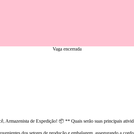
Vaga encerrada
ocê, Armazenista de Expedição! 📦 ** Quais serão suas principais ativi
provenientes dos setores de produção e embalagem, assegurando a conf