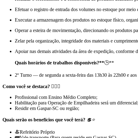
Efetuar o registro de entrada dos volumes no estoque por meio 
Executar a armazenagem dos produtos no estoque físico, organi
Operar a esteira de movimentação, direcionando os produtos pa
Zelar pela organização, integridade dos materiais e cumprimen
Apoiar nas demais atividades da área de expedição, conforme d
Quais horários de trabalhos disponíveis?**
🕒**
2º Turno — de segunda a sexta-feira das 13h30 às 22h00 e aos
Como você se destaca? 🙋🏻‍♀️
Profissional com Ensino Médio Completo;
Habilitação para Operação de Empilhadeira será um diferencial
Residir em Gaspar-SC ou região;
Quais serão os benefícios que você terá?
💲⭐
🍝Refeitório Próprio
🚌Vale transporte (Para quem reside em Gaspar-SC)