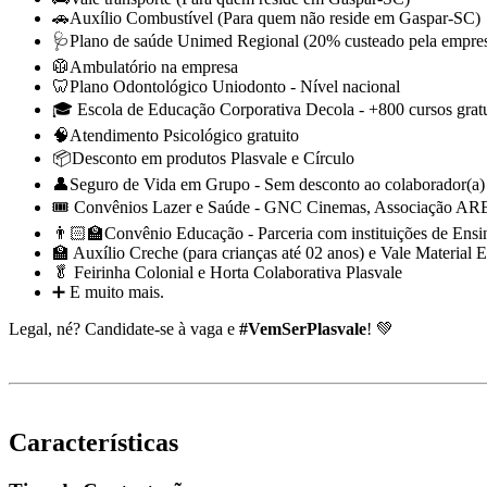
🚗Auxílio Combustível (Para quem não reside em Gaspar-SC)
🩺Plano de saúde Unimed Regional (20% custeado pela empre
🥼Ambulatório na empresa
🦷Plano Odontológico Uniodonto - Nível nacional
🎓 Escola de Educação Corporativa Decola - +800 cursos gratu
🧠Atendimento Psicológico gratuito
📦Desconto em produtos Plasvale e Círculo
👤Seguro de Vida em Grupo - Sem desconto ao colaborador(a)
🎟️ Convênios Lazer e Saúde - GNC Cinemas, Associação AREL
👨🏻‍🏫Convênio Educação - Parceria com instituições de Ensino
🏫 Auxílio Creche (para crianças até 02 anos) e Vale Material E
🥬 Feirinha Colonial e Horta Colaborativa Plasvale
➕ E muito mais.
Legal, né? Candidate-se à vaga e
#VemSerPlasvale
! 💚
Características