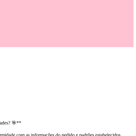
dades? 🎯**
ormidade com as informações do pedido e padrões estabelecidos.