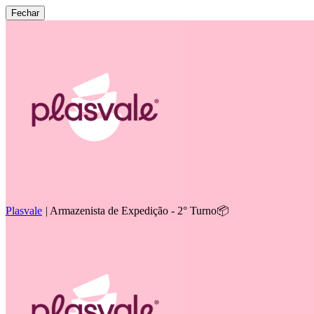
Fechar
Plasvale
|
Armazenista de Expedição - 2° Turno📦